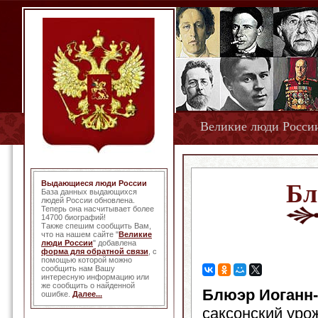
Великие люди Росси
Выдающиеся люди России
Бл
База данных выдающихся
людей России обновлена.
Теперь она насчитывает более
14700 биографий!
Также спешим сообщить Вам,
что на нашем сайте "
Великие
люди России
" добавлена
форма для обратной связи
, с
помощью которой можно
сообщить нам Вашу
интересную информацию или
же сообщить о найденной
Блюэр Иоганн
ошибке.
Далее...
саксонский уро