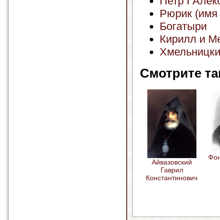
Петр I Алек
Рюрик (имя 
Богатыри
Кирилл и М
Хмельницки
Смотрите та
Фон
Айвазовский
Гаврил
Константинович