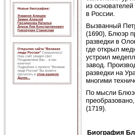
из основателей
Новые биографии:
в России.
Усманов Алишер
Зимин Алексей
Гвоздикова Наталья
Вызванный Пет
Дуров Лев Константинович
Говорухин Станислав
(1690), Блюэр 
разведки в Оло
где открыл мед
Открытие сайта "Великие
люди России"
Свершилось!
устроил медеп
Наш сайт увидел свет.
Поздравляем Вас... и нас
завод. Произво
конечно!
Подробнее о проекте "Великие
люди России" Вы можете
разведки на Ура
прочитать в
этом разделе
.
Далее...
многими технич
По мысли Блюэ
преобразовано,
(1719).
Биография Бл