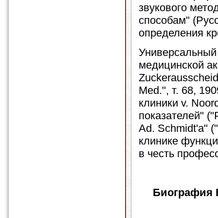
звукового мето
способам" (Русс
определения кр
Универсальный 
медицинской ака
Zuckerausscheidun
Med.", т. 68, 1
клиники v. Noor
показателей" ("Р
Ad. Schmidt'a" (
клинике функци
в честь професс
Биография 