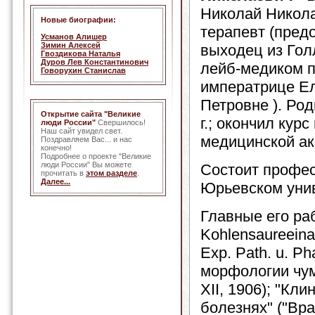
Николай Никола
Новые биографии:
терапевт (предо
Усманов Алишер
Зимин Алексей
выходец из Гол
Гвоздикова Наталья
Дуров Лев Константинович
лейб-медиком 
Говорухин Станислав
императрице Е
Петровне ). Род
Открытие сайта "Великие
г.; окончил курс
люди России"
Свершилось!
Наш сайт увидел свет.
медицинской ак
Поздравляем Вас... и нас
конечно!
Подробнее о проекте "Великие
люди России" Вы можете
Состоит профес
прочитать в
этом разделе
.
Далее...
Юрьевском унив
Главные его раб
Kohlensaureeinat
Exp. Path. u. Ph
морфологии чумн
XII, 1906); "Кл
болезнях" ("Вр