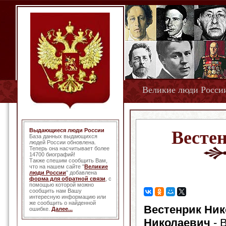
Великие люди Росси
Выдающиеся люди России
Весте
База данных выдающихся
людей России обновлена.
Теперь она насчитывает более
14700 биографий!
Также спешим сообщить Вам,
что на нашем сайте "
Великие
люди России
" добавлена
форма для обратной связи
, с
помощью которой можно
сообщить нам Вашу
интересную информацию или
же сообщить о найденной
Вестенрик Ник
ошибке.
Далее...
Николаевич
- 