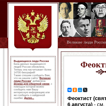
Великие люди Росси
Выдающиеся люди России
Феокти
База данных выдающихся
людей России обновлена.
Теперь она насчитывает более
14700 биографий!
Также спешим сообщить Вам,
что на нашем сайте "
Великие
люди России
" добавлена
форма для обратной связи
, с
помощью которой можно
сообщить нам Вашу
интересную информацию или
же сообщить о найденной
Феоктист (свя
ошибке.
Далее...
6 августа)
- см.