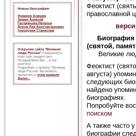
Феоктист (свят
Новые биографии:
православной це
Усманов Алишер
Зимин Алексей
Гвоздикова Наталья
верси
Дуров Лев Константинович
Говорухин Станислав
Биография
(святой, памят
Открытие сайта "Великие
Великие лю
люди России"
Свершилось!
Наш сайт увидел свет.
Поздравляем Вас... и нас
конечно!
Феоктист (свято
Подробнее о проекте "Великие
люди России" Вы можете
августа) упомин
прочитать в
этом разделе
.
Далее...
следующих био
найдено упомин
биографиях.
Попробуйте вос
поиском
А также часто у
биографии сле